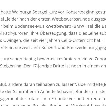
“, hatte Walburga Soergel kurz vor Konzertbeginn gestr
, sei „leider nach der ersten Wettbewerbsrunde ausge
 war beim Bodensee-Musikwettbewerb (BMW), sei die 
Fach-Juroren. Ihre Überzeugung, dass dies „eine subje
 Owingen, die seit vier Jahren Cello-Unterricht hat. 
ll“, erklärt sie zwischen Konzert und Preisverleihung
e Jury schon richtig bewertet“ resümieren einige Zuhöre
 Steigerung. Der 17-jährige Dritte ist noch in einem 
t, andere daran teilhaben zu lassen“, übermittelte J
te der Schirmherrin Annette Schavan, Bundesminister
gagement der rotarischen Freunde vor und erfreute mi
ahre ausgetragene Projekt „Bodensee Musikwettbewerb