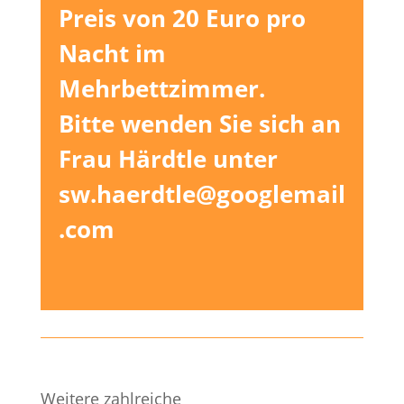
Preis von 20 Euro pro
Nacht im
Mehrbettzimmer.
Bitte wenden Sie sich an
Frau Härdtle unter
sw.haerdtle@googlemail
.com
Weitere zahlreiche